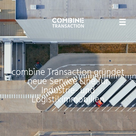
combine Transaction gründet
neue Service Line für
Industrie- und
Logistikimmobilien