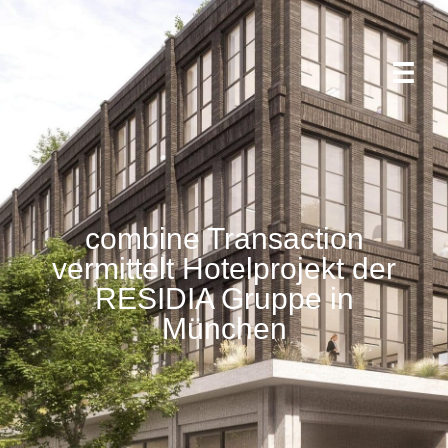
combine Transaction
vermittelt Hotelprojekt der
RESIDIA Gruppe in
München